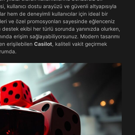
 kullanıcı dostu arayüzü ve güvenli altyapısıyla
r hem de deneyimli kullanıcılar için ideal bir
eri ve özel promosyonları sayesinde eğlenceniz
ı destek ekibi her türlü sorunda yanınızda olurken,
anında erişim sağlayabiliyorsunuz. Modern tasarımı
en erişilebilen
Casilot
, kaliteli vakit geçirmek
urumda.