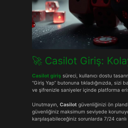
🚀 Casilot Giriş: Kol
Casilot giriş
süreci, kullanıcı dostu tasar
“Giriş Yap” butonuna tıkladığınızda, sizi bas
ve şifrenizle saniyeler içinde platforma er
Unutmayın,
Casilot
güvenliğinizi ön pland
güvenliğiniz maksimum seviyede korunuyo
karşılaşabileceğiniz sorunlarda 7/24 canlı