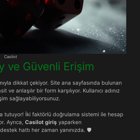
Casilot
ay ve Güvenli Erişim
ımıyla dikkat çekiyor. Site ana sayfasında bulunan
it ve anlaşılır bir form karşılıyor. Kullanıcı adınız
işim sağlayabiliyorsunuz.
a tutuyor! İki faktörlü doğrulama sistemi ile hesap
r. Ayrıca,
Casilot giriş
yaparken
 destek hattı her zaman yanınızda. 🛡️