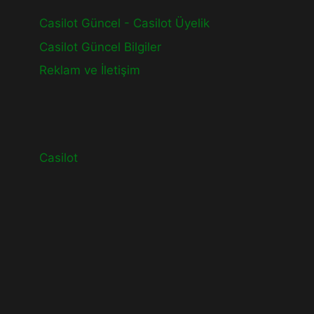
Casilot Güncel - Casilot Üyelik
Casilot Güncel Bilgiler
Reklam ve İletişim
Casilot