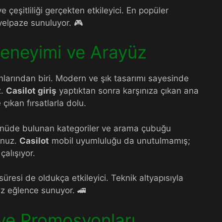
 çeşitliliği gerçekten etkileyici. En popüler
yelpaze sunuluyor. 🎮
 Deneyimi ve Arayüz
nlarından biri. Modern ve şık tasarımı sayesinde
z.
Casilot giriş
yaptıktan sonra karşınıza çıkan ana
çıkan fırsatlarla dolu.
menüde bulunan kategoriler ve arama çubuğu
unuz.
Casilot
mobil uyumluluğu da unutulmamış;
alışıyor.
süresi de oldukça etkileyici. Teknik altyapısıyla
siz eğlence sunuyor. 🚄
 ve Promosyonları