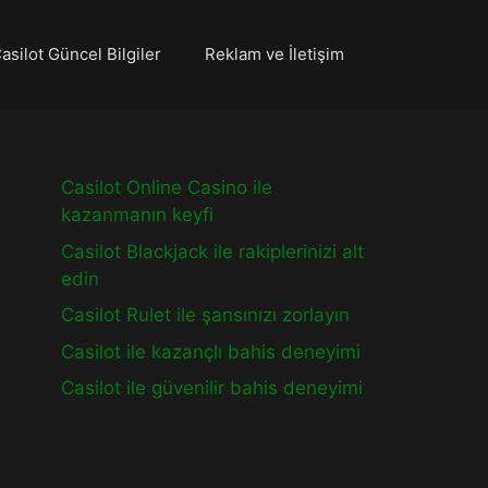
asilot Güncel Bilgiler
Reklam ve İletişim
Casilot Online Casino ile
kazanmanın keyfi
Casilot Blackjack ile rakiplerinizi alt
edin
Casilot Rulet ile şansınızı zorlayın
Casilot ile kazançlı bahis deneyimi
Casilot ile güvenilir bahis deneyimi