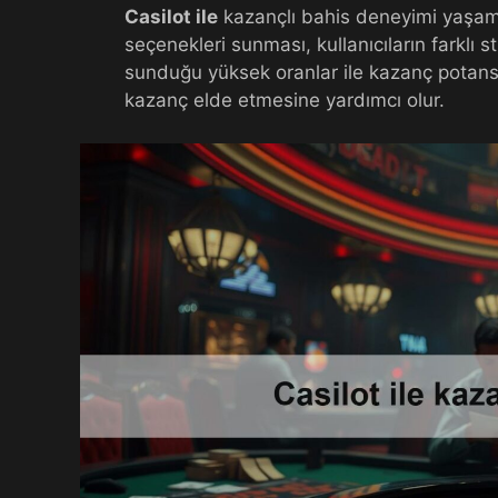
Casilot ile
kazançlı bahis deneyimi yaşaman
seçenekleri sunması, kullanıcıların farklı s
sunduğu yüksek oranlar ile kazanç potansiy
kazanç elde etmesine yardımcı olur.