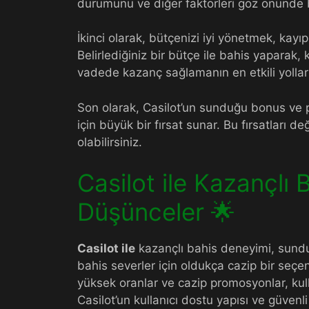
durumunu ve diğer faktörleri göz önünde bu
İkinci olarak, bütçenizi iyi yönetmek, kayı
Belirlediğiniz bir bütçe ile bahis yaparak, k
vadede kazanç sağlamanın en etkili yolları
Son olarak, Casilot’un sunduğu bonus ve 
için büyük bir fırsat sunar. Bu fırsatları
olabilirsiniz.
Casilot ile Kazançlı
Düşünceler 🌟
Casilot ile
kazançlı bahis deneyimi, sundu
bahis severler için oldukça cazip bir seçe
yüksek oranlar ve cazip promosyonlar, kull
Casilot’un kullanıcı dostu yapısı ve güvenl