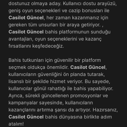
dostunuz olmaya aday. Kullanıcı dostu arayüzü,
geniş oyun seçenekleri ve cazip bonusları ile
Casilot Güncel
, her zaman kazanmanız için
gereken tüm unsurları bir araya getiriyor. ,
Casilot Güncel
bahis platformunun sunduğu
avantajları, oyun seçeneklerini ve kazanç
fırsatlarını keşfedeceğiz.
Bahis tutkunları için güvenilir bir platform
seçmek oldukça önemlidir.
Casilot Güncel
,
kullanıcıların güvenliğini ön planda tutarak,
lisanslı bir şekilde hizmet veriyor. Bu sayede,
kullanıcılar gönül rahatlığı ile bahis yapabiliyor.
Ayrıca, sürekli güncellenen promosyonlar ve
kampanyalar sayesinde, kullanıcıların
kazançlarını artırma şansı da artıyor. Hazırsanız,
Casilot Güncel
bahis dünyasına birlikte adım
atalım!