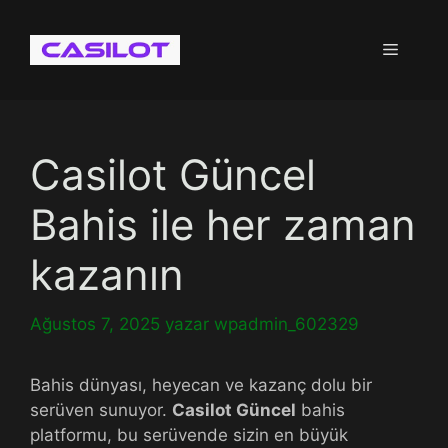
İçeriğe
atla
Menü
Casilot Güncel
Bahis ile her zaman
kazanın
Ağustos 7, 2025
yazar
wpadmin_602329
Bahis dünyası, heyecan ve kazanç dolu bir
serüven sunuyor.
Casilot Güncel
bahis
platformu, bu serüvende sizin en büyük