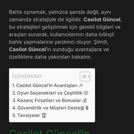
Bahis oynamak, yalnızca şansla değil, aynı
zamanda stratejiyle de ilgilidir.
Casilot Güncel
,
bu stratejileri geliştirmek için gerekli bilgileri ve
araçları sunarak, kullanıcılarının daha bilinçli
bahis yapmalarına yardımcı oluyor. Şimdi,
Casilot Güncel
‘in sunduğu avantajlara ve
özelliklere daha yakından bakalım.
İçindekiler
Casilot Güncel’in Avantajları 🎉
Oyun Seçenekleri ve Çeşitlilik 🎲
Kazanç Fırsatları ve Bonuslar 💰
Güvenilirlik ve Müşteri Desteği 🔒
Tavsiyeler 🏆
Casilot Güncel’in