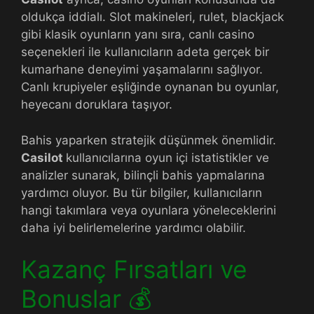
oldukça iddialı. Slot makineleri, rulet, blackjack
gibi klasik oyunların yanı sıra, canlı casino
seçenekleri ile kullanıcıların adeta gerçek bir
kumarhane deneyimi yaşamalarını sağlıyor.
Canlı krupiyeler eşliğinde oynanan bu oyunlar,
heyecanı doruklara taşıyor.
Bahis yaparken stratejik düşünmek önemlidir.
Casilot
kullanıcılarına oyun içi istatistikler ve
analizler sunarak, bilinçli bahis yapmalarına
yardımcı oluyor. Bu tür bilgiler, kullanıcıların
hangi takımlara veya oyunlara yöneleceklerini
daha iyi belirlemelerine yardımcı olabilir.
Kazanç Fırsatları ve
Bonuslar 💰