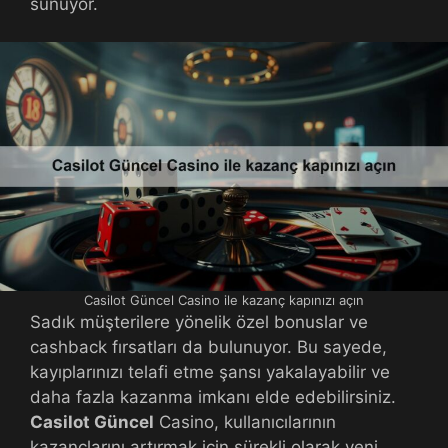
sunuyor.
Casilot Güncel Casino ile kazanç kapınızı açın
Sadık müşterilere yönelik özel bonuslar ve
cashback fırsatları da bulunuyor. Bu sayede,
kayıplarınızı telafi etme şansı yakalayabilir ve
daha fazla kazanma imkanı elde edebilirsiniz.
Casilot Güncel
Casino, kullanıcılarının
kazançlarını artırmak için sürekli olarak yeni