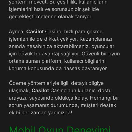
yöntemi mevcut. Bu çeşitlilik, kullanıcıların
işlemlerini hızlı ve sorunsuz bir şekilde
gerçekleştirmelerine olanak tanıyor.
Ayrıca,
Casilot
Casino, hızlı para çekme
işlemleri ile de dikkat çekiyor. Kazançlarınızı
anında hesabınıza aktarabilmeniz, oyuncular
için büyük bir avantaj sağlıyor. Güvenli bir oyun
ortamı sunan platform, kullanıcı bilgilerini
koruma konusunda da hassas davranıyor.
Ödeme yöntemleriyle ilgili detaylı bilgiye
ulaşmak,
Casilot
Casino’nun kullanıcı dostu
arayüzü sayesinde oldukça kolay. Herhangi bir
sorun yaşamanız durumunda, müşteri destek
ekibi her zaman yanınızda!
Mobil Oyun Deneyimi