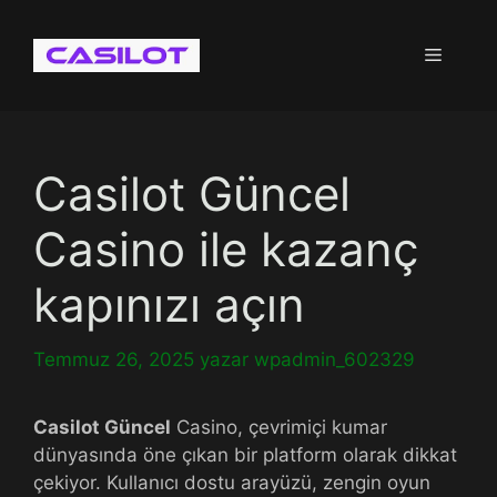
İçeriğe
atla
Menü
Casilot Güncel
Casino ile kazanç
kapınızı açın
Temmuz 26, 2025
yazar
wpadmin_602329
Casilot Güncel
Casino, çevrimiçi kumar
dünyasında öne çıkan bir platform olarak dikkat
çekiyor. Kullanıcı dostu arayüzü, zengin oyun