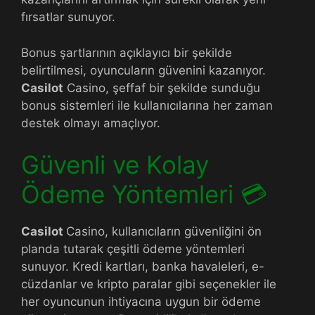
fırsatlar sunuyor.
Bonus şartlarının açıklayıcı bir şekilde
belirtilmesi, oyuncuların güvenini kazanıyor.
Casilot
Casino, şeffaf bir şekilde sunduğu
bonus sistemleri ile kullanıcılarına her zaman
destek olmayı amaçlıyor.
Güvenli ve Kolay
Ödeme Yöntemleri 💳
Casilot
Casino, kullanıcıların güvenliğini ön
planda tutarak çeşitli ödeme yöntemleri
sunuyor. Kredi kartları, banka havaleleri, e-
cüzdanlar ve kripto paralar gibi seçenekler ile
her oyuncunun ihtiyacına uygun bir ödeme