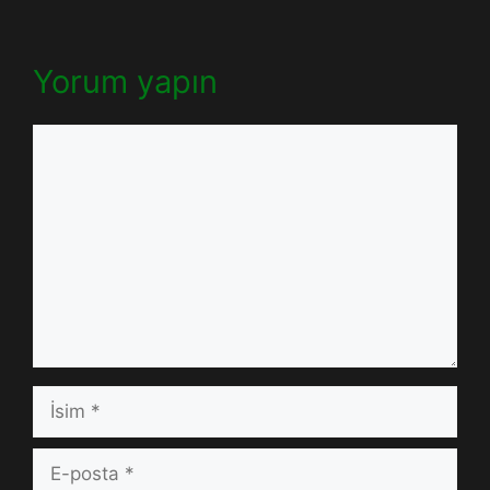
Yorum yapın
Yorum
İsim
E-
posta